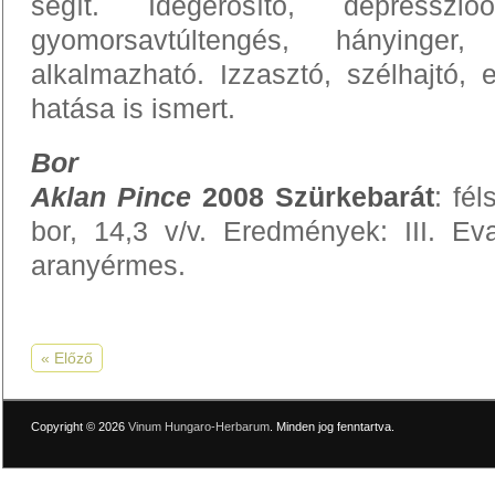
segít. Idegerősítő, depresszió
gyomorsavtúltengés, hányinger,
alkalmazható. Izzasztó, szélhajtó,
hatása is ismert.
Bor
Aklan Pince
2008 Szürkebarát
: fé
bor, 14,3 v/v. Eredmények:
III. Ev
aranyérmes.
« Előző
Copyright © 2026
Vinum Hungaro-Herbarum
. Minden jog fenntartva.