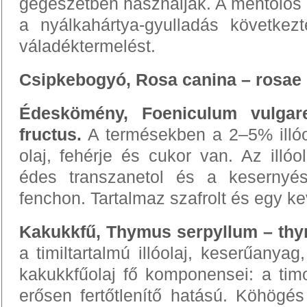
gégészetben használják. A mentolos 
a nyálkahártya-gyulladás következt
váladéktermelést.
Csipkebogyó, Rosa canina – rosae 
Édeskömény, Foeniculum vulgare
fructus.
A termésekben a 2–5% illóo
olaj, fehérje és cukor van. Az illó
édes transzanetol és a kesernyés
fenchon. Tartalmaz szafrolt és egy kev
Kakukkfű, Thymus serpyllum – thy
a timiltartalmú illóolaj, keserűanya
kakukkfűolaj fő komponensei: a timo
erősen fertőtlenítő hatású. Köhögés