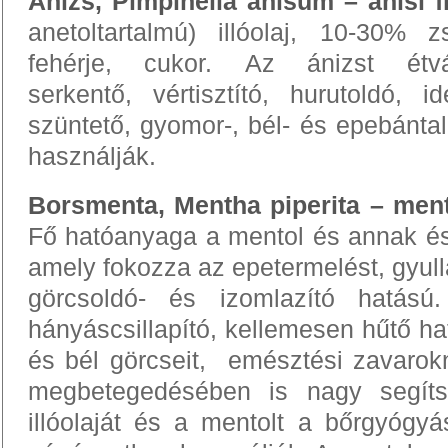
Ánizs, Pimpinella anisum – anisi f
anetoltartalmú) illóolaj, 10-30% z
fehérje, cukor. Az ánizst étvá
serkentő, vértisztító, hurutoldó, id
szüntető, gyomor-, bél- és epebántal
használják.
Borsmenta, Mentha piperita – ment
Fő hatóanyaga a mentol és annak ész
amely fokozza az epetermelést, gyul
görcsoldó- és izomlazító hatású
hányáscsillapító, kellemesen hűtő ha
és bél görcseit, emésztési zavarok
megbetegedésében is nagy segíts
illóolaját és a mentolt a bőrgyógyá