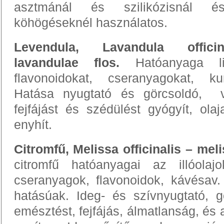
asztmánál és szilikózisnál é
köhögéseknél használatos.
Levendula, Lavandula officina
lavandulae flos.
Hatóanyaga linal
flavonoidokat, cseranyagokat, ku
Hatása nyugtató és görcsoldó, v
fejfájást és szédülést gyógyít, ol
enyhít.
Citromfű, Melissa officinalis – mel
citromfű hatóanyagai az illóolajok 
cseranyagok, flavonoidok, kávésav.
hatásúak. Ideg- és szívnyugtató, g
emésztést, fejfájás, álmatlanság, és