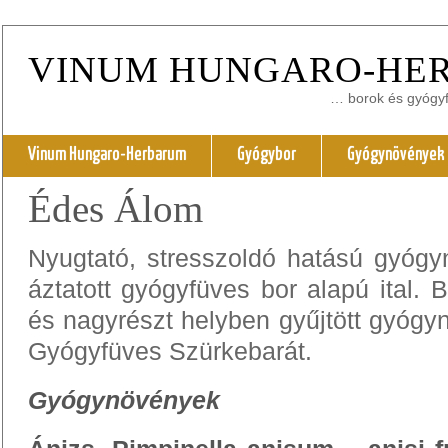
VINUM HUNGARO-HE
… borok és gyógyfü
Vinum Hungaro-Herbarum
Gyógybor
Gyógynövények
Édes Álom
Nyugtató, stresszoldó hatású gyóg
áztatott gyógyfüves bor alapú ital. B
és nagyrészt helyben gyűjtött gyógy
Gyógyfüves Szürkebarát.
Gyógynövények