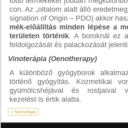
tő­dő ter­mé­ke­ket job­ban meg­kü­lön­böz­
con. Az „ol­ta­lom alatt álló ere­det­meg­j
sig­na­ti­on of Ori­gin – PDO) akkor ha
mék-elő­ál­lí­tás min­den lé­pé­se a
me
te­rü­le­ten tör­té­nik
. A boroknál ez a
feldolgozását és palackozását jelenti
Vinoterápia (Oenotherapy)
A különböző gyógyborok alkalmazá
történő gyógyítás. Kozmetikai v
gyümölcshéjával és rostjaival v
kezelést is értik alatta.
« Technológia