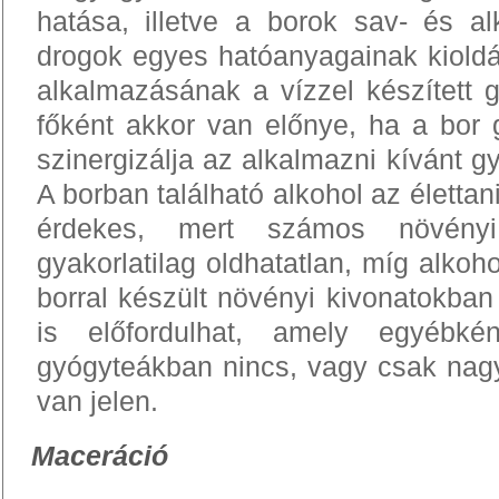
hatása, illetve a borok sav- és al
drogok egyes hatóanyagainak kioldá
alkalmazásának a vízzel készített
főként akkor van előnye, ha a bor 
szinergizálja az alkalmazni kívánt 
A borban található alkohol az élettani
érdekes, mert számos növényi
gyakorlatilag oldhatatlan, míg alkoho
borral készült növényi kivonatokba
is előfordulhat, amely egyébké
gyógyteákban nincs, vagy csak nag
van jelen.
Maceráció