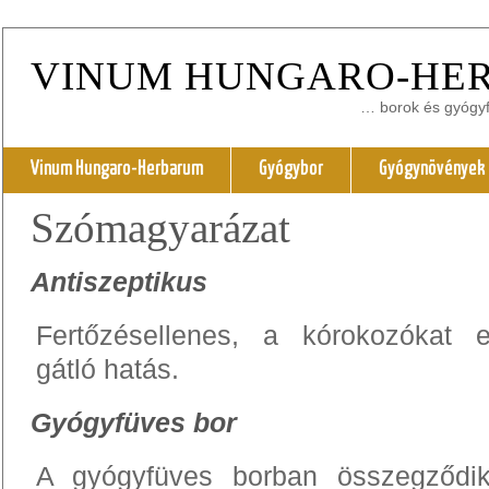
VINUM HUNGARO-HE
… borok és gyógyfü
Vinum Hungaro-Herbarum
Gyógybor
Gyógynövények
Szómagyarázat
Antiszeptikus
Fertőzésellenes, a kórokozókat e
gátló hatás.
Gyógyfüves bor
A gyógyfüves borban összegződik