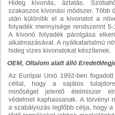
Hideg kivonás, áztatás.
Szobahő
szakaszos kivonási módszer. Több óra
után különítik el a kivonatot a növ
folyadék mennyisége rendszerint 5-
A kivonó folyadék párolgása elker
alkalmazásával. A nyálkatartalmú n
hideg vizes kivonatokat készítenek.
OEM, Oltalom alatt álló EredetMegj
Az Európai Unió 1992-ben fogadott 
céllal, hogy a sajátos tulajdon
minőséget jelentő élelmiszer el
védelmet kaphassanak. A tör­vé­nyi meg
a sza­bá­lyo­zás leg­főbb célja, hogy a föl